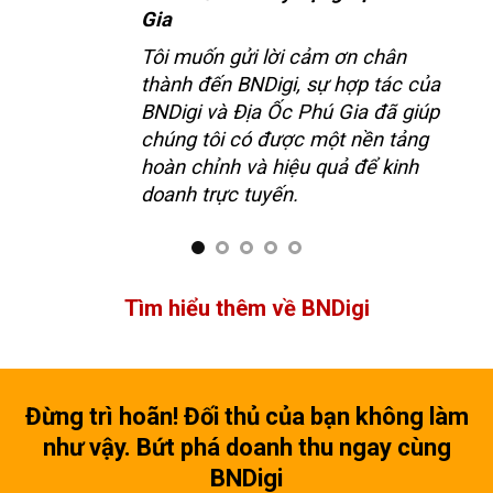
Thiên Lộc Phát
Chúng tôi đã từng hợp tác với
của
nhiều công ty truyền thông, nhiều
iúp
khi phải bỏ ngang vì họ không đáp
ng
ứng được yêu cầu. May mắn hợp
tác cùng BNDigi, Thiên Lộc Phát đã
vững mạnh trên nền tảng số.
Tìm hiểu thêm về BNDigi
Đừng trì hoãn! Đối thủ của bạn không làm
như vậy. Bứt phá doanh thu ngay cùng
BNDigi