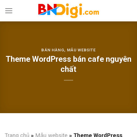
Skip
to
content
BÁN HÀNG
,
MẪU WEBSITE
Theme WordPress bán cafe nguyên
chất
Trang chủ
»
Mẫu website
»
Theme WordPress