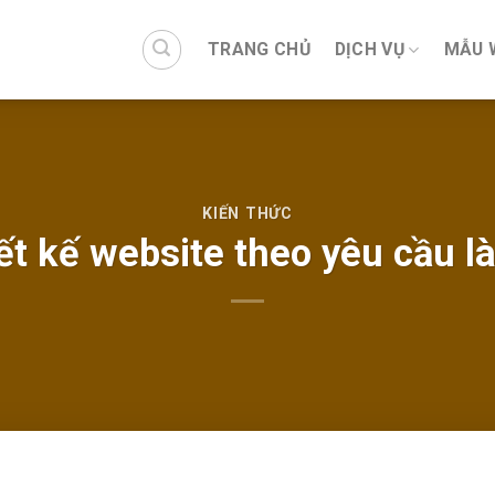
TRANG CHỦ
DỊCH VỤ
MẪU 
KIẾN THỨC
ết kế website theo yêu cầu là