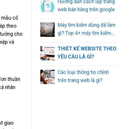
Hướng dẫn cách lập trang
web bán hàng trên google
eo mẫu cố
Máy tìm kiếm dùng để làm
háp theo
gì? Top 4+ máy tìm kiếm
ý tưởng cho
phổ biến
hiệp và
THIẾT KẾ WEBSITE THEO
YÊU CẦU LÀ GÌ?
Các loại thông tin chính
 đơn thuần
trên trang web là gì?
cá nhân
ột giao