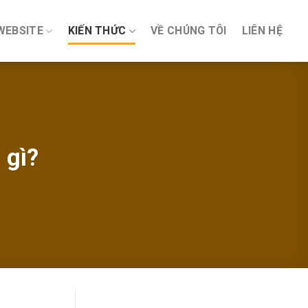
WEBSITE
KIẾN THỨC
VỀ CHÚNG TÔI
LIÊN HỆ
 gì?