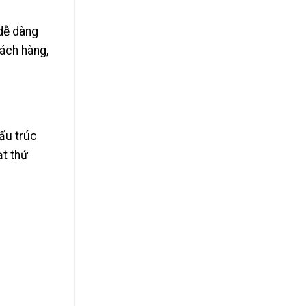
 dễ dàng
hách hàng,
ấu trúc
ạt thứ