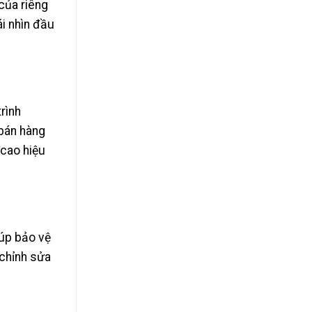
của riêng
ái nhìn đầu
rình
 bán hàng
 cao hiệu
iúp bảo vệ
 chỉnh sửa