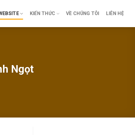
WEBSITE
KIẾN THỨC
VỀ CHÚNG TÔI
LIÊN HỆ
nh Ngọt