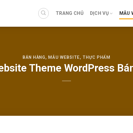
TRANG CHỦ
DỊCH VỤ
MẪU 
BÁN HÀNG
,
MẪU WEBSITE
,
THỰC PHẨM
bsite Theme WordPress Bá