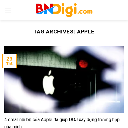
Skip
to
content
TAG ARCHIVES:
APPLE
23
Th3
4 email nội bộ của Apple đã giúp DOJ xây dựng trường hợp
của mình