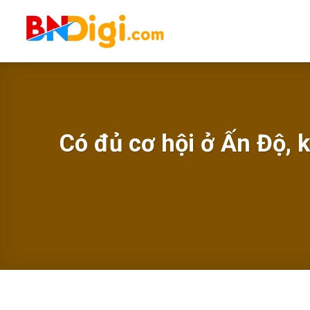
Skip
to
content
Có đủ cơ hội ở Ấn Độ, 