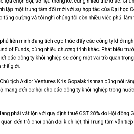
iệc lựa chọn đội, số liệu thống kê, cùng nhiều thứ khác. Chú
nh lập một trung tâm đổi mới với sự hợp tác của Đại học 
 tăng cường và tôi nghĩ chúng tôi còn nhiều việc phải làm t
phủ liên minh đang tích cực thúc đẩy các công ty khởi ngh
und of Funds, cùng nhiều chương trình khác. Phát biểu trư
t các công ty khởi nghiệp sẽ đóng một vai trò quan trọng
 thế giới.
Chủ tịch Axilor Ventures Kris Gopalakrishnan cũng nói rằn
Độ mang đến cơ hội cho các công ty khởi nghiệp trong nướ
ờn đang phải vật lộn với quy định thuế GST 28% do Hội đồng 
quan đến trò chơi phản đối kịch liệt, thì Trung tâm vẫn tiếp