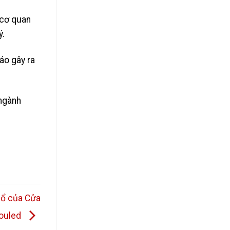
 cơ quan
ý.
áo gây ra
 ngành
nổ của Cửa
ouled