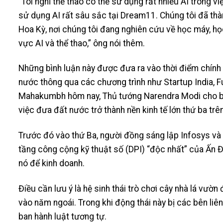
“Tôi nghĩ thể thao có thể sử dụng rất nhiều AI trong v
sử dụng AI rất sâu sắc tại Dream11. Chúng tôi đã thà
Hoa Kỳ, nơi chúng tôi đang nghiên cứu về học máy, học
vực AI và thể thao,” ông nói thêm.
Những bình luận này được đưa ra vào thời điểm chính 
nước thông qua các chương trình như Startup India, F
Mahakumbh hôm nay, Thủ tướng Narendra Modi cho biế
việc đưa đất nước trở thành nền kinh tế lớn thứ ba trên
Trước đó vào thứ Ba, người đồng sáng lập Infosys và 
tầng công cộng kỹ thuật số (DPI) “độc nhất” của Ấn 
nó để kinh doanh.
Điều cần lưu ý là hệ sinh thái trò chơi cây nhà lá vư
vào năm ngoái. Trong khi động thái này bị các bên liên 
ban hành luật tương tự.