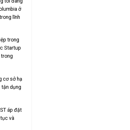
ng tôi đang
Columbia ở
rong lĩnh
iệp trong
ớc Startup
 trong
g cơ sở hạ
c tận dụng
GST áp đặt
 tục và