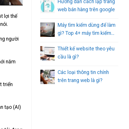
Hướng dẫn cách lập trang
web bán hàng trên google
t lợi thế
nói.
Máy tìm kiếm dùng để làm
gì? Top 4+ máy tìm kiếm
ững người
phổ biến
Thiết kế website theo yêu
cầu là gì?
mới năm
Các loại thông tin chính
trên trang web là gì?
 triển
n tạo (AI)