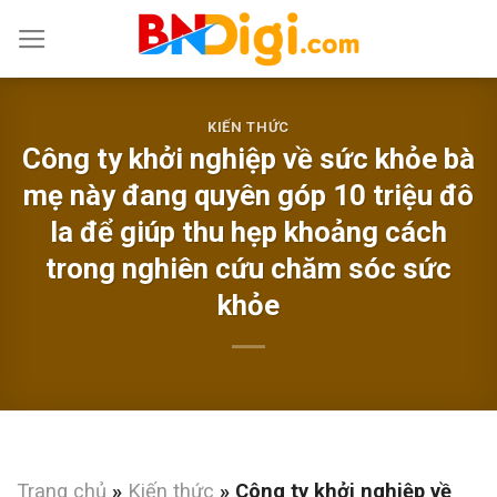
Skip
to
content
KIẾN THỨC
Công ty khởi nghiệp về sức khỏe bà
mẹ này đang quyên góp 10 triệu đô
la để giúp thu hẹp khoảng cách
trong nghiên cứu chăm sóc sức
khỏe
Trang chủ
»
Kiến thức
»
Công ty khởi nghiệp về