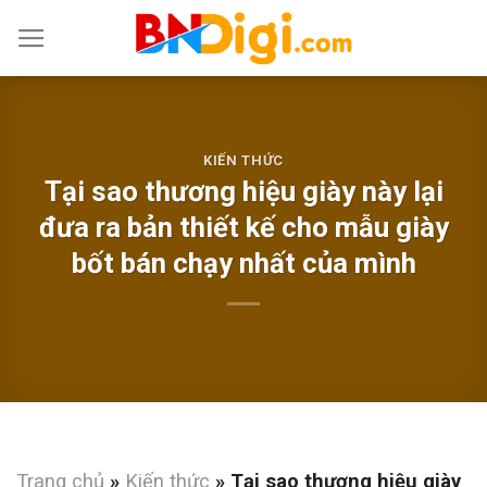
Skip
to
content
KIẾN THỨC
Tại sao thương hiệu giày này lại
đưa ra bản thiết kế cho mẫu giày
bốt bán chạy nhất của mình
Trang chủ
»
Kiến thức
»
Tại sao thương hiệu giày