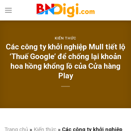
Skip
to
content
KIẾN THỨC
Các công ty khởi nghiệp Mull tiết lộ
‘Thuế Google’ để chống lại khoản
hoa hồng khổng lồ của Cửa hàng
Play
Trang chủ
»
Kiến thức
»
Các công ty khởi nghiệp